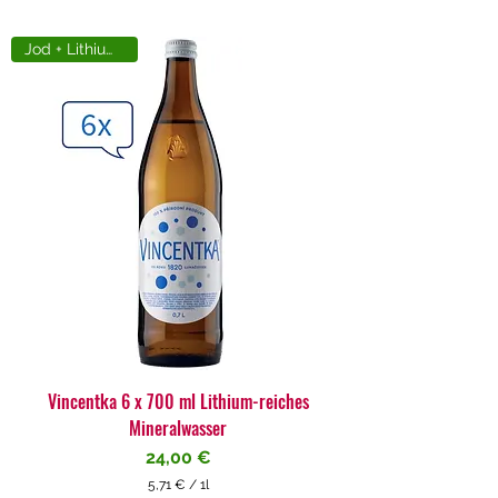
Jod + Lithiumreich
Vincentka 6 x 700 ml Lithium-reiches
Mineralwasser
Preis
24,00 €
5,71 €
/
1l