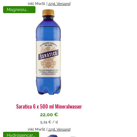
5
inkl. MwSt.
|
zzgl. Versand
,
Magnesiumreich
7
1
€
p
r
o
1
L
i
t
e
r
Saratica 6 x 500 ml Mineralwasser
Preis
22,00 €
5,24 €
/
1l
5
inkl. MwSt.
|
zzgl. Versand
,
Hydrogencarbonat
2