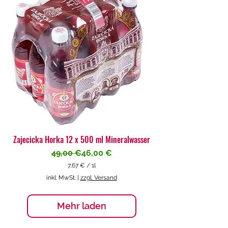
€
p
r
o
1
L
i
t
e
r
Zajecicka Horka 12 x 500 ml Mineralwasser
Standardpreis
Sale-Preis
49,00 €
46,00 €
7,67 €
/
1l
7
inkl. MwSt.
|
zzgl. Versand
,
6
7
Mehr laden
€
p