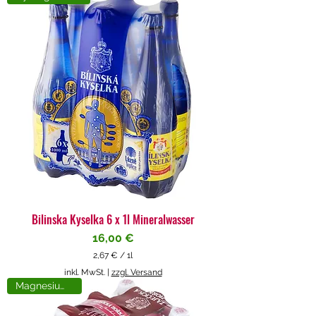
4
€
p
r
o
1
L
i
t
e
r
Bilinska Kyselka 6 x 1l Mineralwasser
Preis
16,00 €
2,67 €
/
1l
2
inkl. MwSt.
|
zzgl. Versand
,
Magnesiumreich
6
7