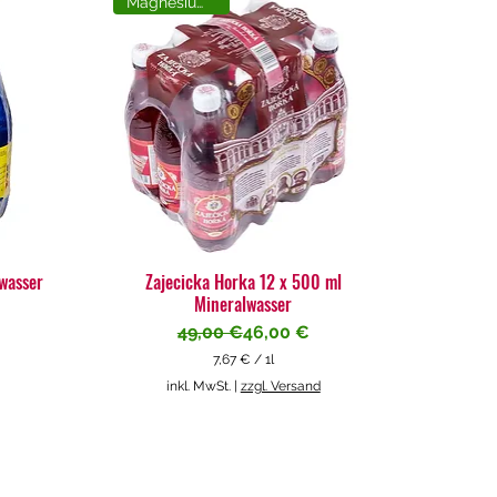
Magnesiumreich
lwasser
Zajecicka Horka 12 x 500 ml
Mineralwasser
Standardpreis
Sale-Preis
49,00 €
46,00 €
7,67 €
/
1l
7
inkl. MwSt.
|
zzgl. Versand
,
6
7
€
p