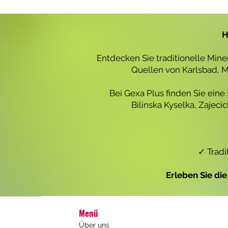
r
o
1
L
H
i
t
e
Entdecken Sie traditionelle Min
r
Quellen von Karlsbad, Ma
Bei Gexa Plus finden Sie eine
Bilinska Kyselka, Zajec
✓ Tradi
Erleben Sie di
Menü
Über uns