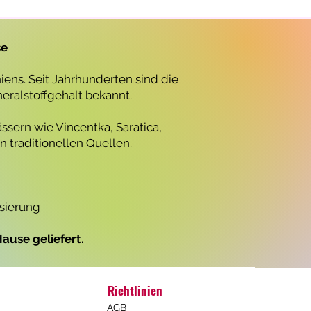
r
o
1
L
se
i
t
e
ens. Seit Jahrhunderten sind die
r
neralstoffgehalt bekannt.
ssern wie Vincentka, Saratica,
 traditionellen Quellen.
isierung
ause geliefert.
Richtlinien
AGB