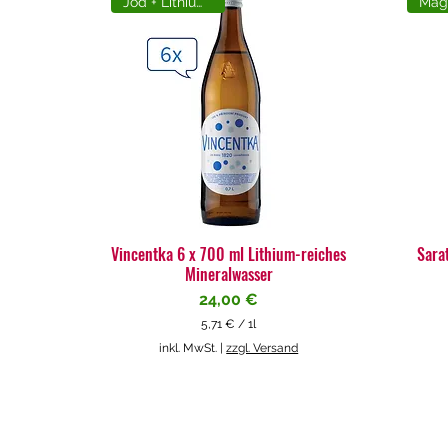
Jod + Lithiumreich
Vincentka 6 x 700 ml Lithium-reiches
Sara
Mineralwasser
Preis
24,00 €
5,71 €
/
1l
5
inkl. MwSt.
|
zzgl. Versand
,
7
1
€
p