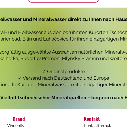
1
1
L
L
i
i
t
t
eilwasser und Mineralwasser direkt zu Ihnen nach Hau
e
e
r
r
eral- und Heilwässer aus den berühmten Kurorten Tschechi
rienbad, Bilin und Luhačovice für ihren einzigartigen Mi
 sorgfältig ausgewählte Auswahl an natürlichen Mineralwä
icka horka, Rudolfuv Pramen, Mlynsky Pramen und weiteren
✓ Originalprodukte
✓ Versand nach Deutschland und Europa
tionelle Kur- und Mineralwässer mit einzigartiger Mineral
e Vielfalt tschechischer Mineralquellen – bequem nach H
Kontakt
Brand
Vincentka
Kontaktformular