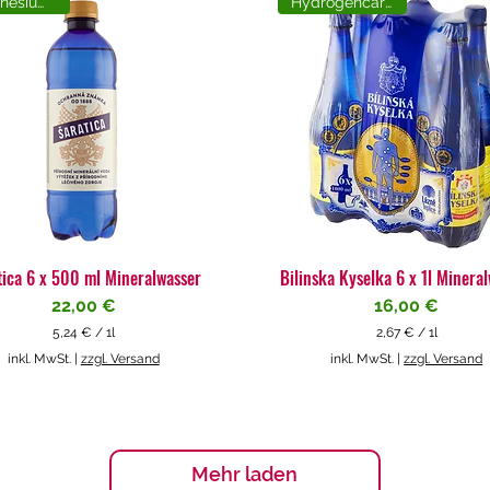
Magnesiumreich
Hydrogencarbonat
tica 6 x 500 ml Mineralwasser
Bilinska Kyselka 6 x 1l Minera
Preis
Preis
22,00 €
16,00 €
5,24 €
/
1l
2,67 €
/
1l
5
2
inkl. MwSt.
|
zzgl. Versand
inkl. MwSt.
|
zzgl. Versand
,
,
2
6
4
7
€
€
p
p
Mehr laden
r
r
o
o