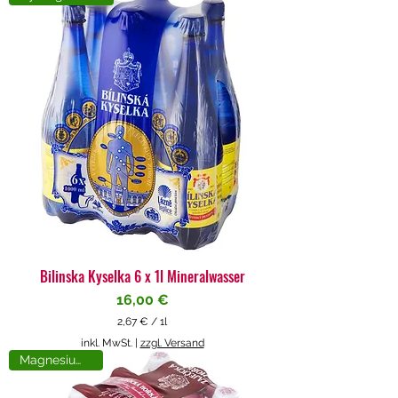
4
€
p
r
o
1
L
i
t
e
r
Bilinska Kyselka 6 x 1l Mineralwasser
Preis
16,00 €
2,67 €
/
1l
2
inkl. MwSt.
|
zzgl. Versand
,
Magnesiumreich
6
7