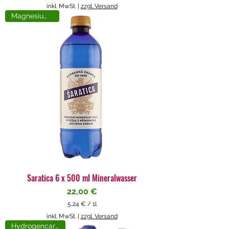
5
inkl. MwSt.
|
zzgl. Versand
,
Magnesiumreich
7
1
€
p
r
o
1
L
i
t
e
r
Saratica 6 x 500 ml Mineralwasser
Preis
22,00 €
5,24 €
/
1l
5
inkl. MwSt.
|
zzgl. Versand
,
Hydrogencarbonat
2