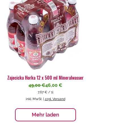
€
p
r
o
1
L
i
t
e
r
Zajecicka Horka 12 x 500 ml Mineralwasser
Standardpreis
Sale-Preis
49,00 €
46,00 €
7,67 €
/
1l
7
inkl. MwSt.
|
zzgl. Versand
,
6
7
Mehr laden
€
p