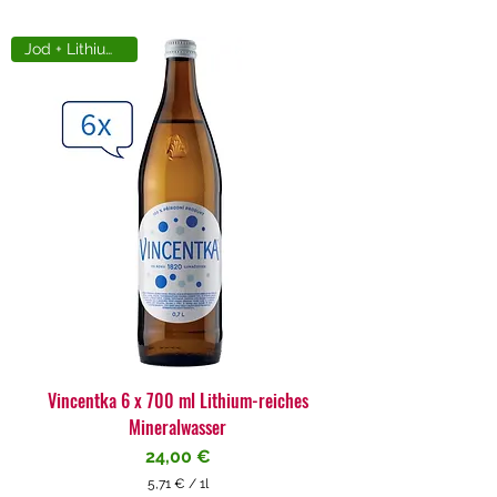
Jod + Lithiumreich
Vincentka 6 x 700 ml Lithium-reiches
Mineralwasser
Preis
24,00 €
5,71 €
/
1l