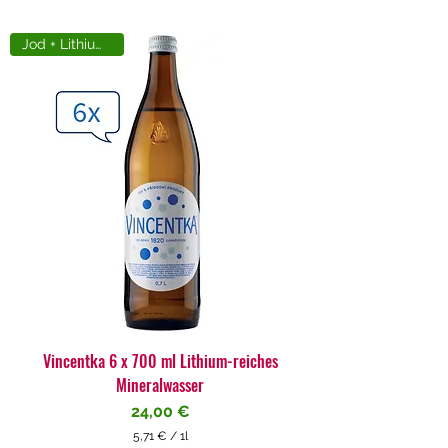
Jod + Lithiumreich
Vincentka 6 x 700 ml Lithium-reiches
Mineralwasser
Preis
24,00 €
5,71 €
/
1l