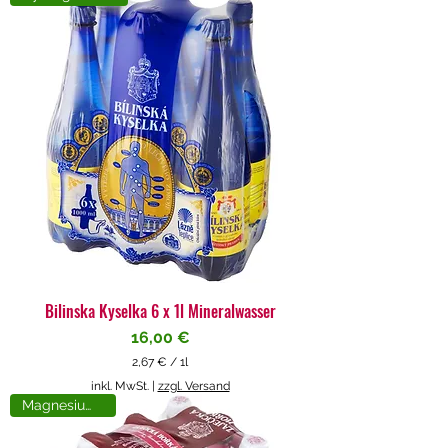
4
€
p
r
o
1
L
i
t
e
r
Bilinska Kyselka 6 x 1l Mineralwasser
Preis
16,00 €
2,67 €
/
1l
2
inkl. MwSt.
|
zzgl. Versand
,
Magnesiumreich
6
7