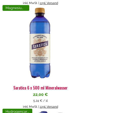
5
inkl. MwSt.
|
zzgl. Versand
,
Magnesiumreich
7
1
€
p
r
o
1
L
i
t
e
r
Saratica 6 x 500 ml Mineralwasser
Preis
22,00 €
5,24 €
/
1l
5
inkl. MwSt.
|
zzgl. Versand
,
Hydrogencarbonat
2