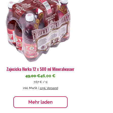
€
p
r
o
1
L
i
t
e
r
Zajecicka Horka 12 x 500 ml Mineralwasser
Standardpreis
Sale-Preis
49,00 €
46,00 €
7,67 €
/
1l
7
inkl. MwSt.
|
zzgl. Versand
,
6
7
Mehr laden
€
p