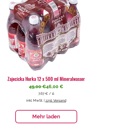
€
p
r
o
1
L
i
t
e
r
Zajecicka Horka 12 x 500 ml Mineralwasser
Standardpreis
Sale-Preis
49,00 €
46,00 €
7,67 €
/
1l
7
inkl. MwSt.
|
zzgl. Versand
,
6
7
Mehr laden
€
p