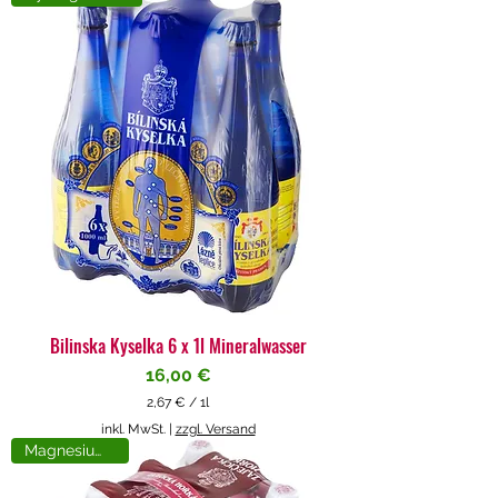
4
€
p
r
o
1
L
i
t
e
r
Bilinska Kyselka 6 x 1l Mineralwasser
Preis
16,00 €
2,67 €
/
1l
2
inkl. MwSt.
|
zzgl. Versand
,
Magnesiumreich
6
7