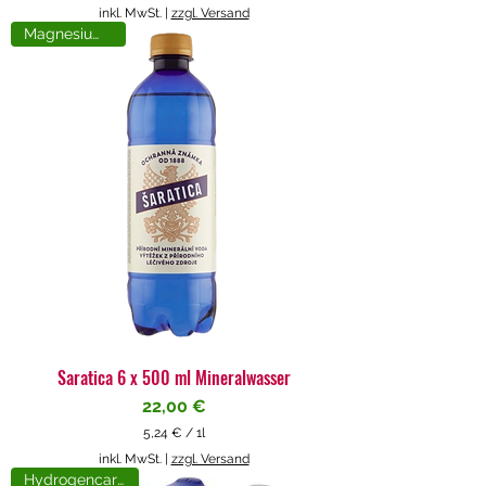
5
inkl. MwSt.
|
zzgl. Versand
,
Magnesiumreich
7
1
€
p
r
o
1
L
i
t
e
r
Saratica 6 x 500 ml Mineralwasser
Preis
22,00 €
5,24 €
/
1l
5
inkl. MwSt.
|
zzgl. Versand
,
Hydrogencarbonat
2