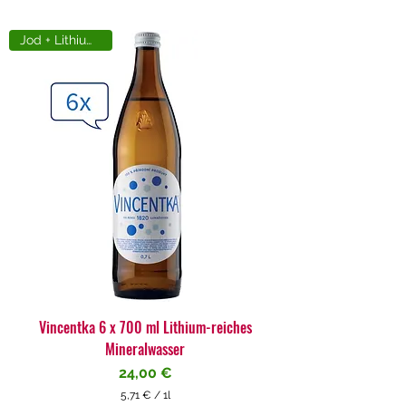
Jod + Lithiumreich
Vincentka 6 x 700 ml Lithium-reiches
Mineralwasser
Preis
24,00 €
5,71 €
/
1l