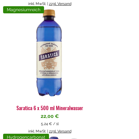
5
inkl. MwSt.
|
zzgl. Versand
,
Magnesiumreich
7
1
€
p
r
o
1
L
i
t
e
r
Saratica 6 x 500 ml Mineralwasser
Preis
22,00 €
5,24 €
/
1l
5
inkl. MwSt.
|
zzgl. Versand
,
Hydrogencarbonat
2