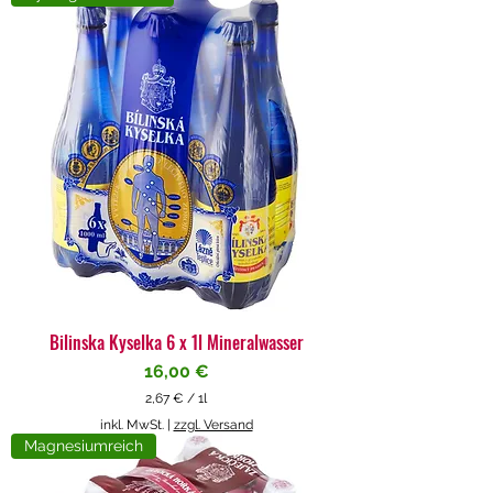
4
€
p
r
o
1
L
i
t
e
r
Bilinska Kyselka 6 x 1l Mineralwasser
Preis
16,00 €
2,67 €
/
1l
2
inkl. MwSt.
|
zzgl. Versand
,
Magnesiumreich
6
7