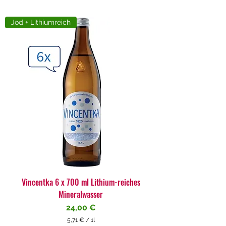
Jod + Lithiumreich
Vincentka 6 x 700 ml Lithium-reiches
Mineralwasser
Preis
24,00 €
5,71 €
/
1l