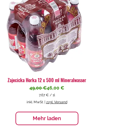
€
p
r
o
1
L
i
t
e
r
Zajecicka Horka 12 x 500 ml Mineralwasser
Standardpreis
Sale-Preis
49,00 €
46,00 €
7,67 €
/
1l
7
inkl. MwSt.
|
zzgl. Versand
,
6
7
Mehr laden
€
p