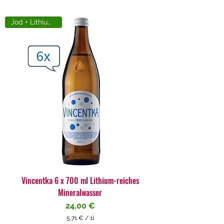
Jod + Lithiumreich
Vincentka 6 x 700 ml Lithium-reiches
Mineralwasser
Preis
24,00 €
5,71 €
/
1l