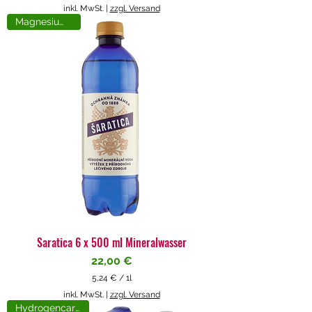
5
inkl. MwSt.
|
zzgl. Versand
,
Magnesiumreich
7
1
€
p
r
o
1
L
i
t
e
r
Saratica 6 x 500 ml Mineralwasser
Preis
22,00 €
5,24 €
/
1l
5
inkl. MwSt.
|
zzgl. Versand
,
Hydrogencarbonat
2