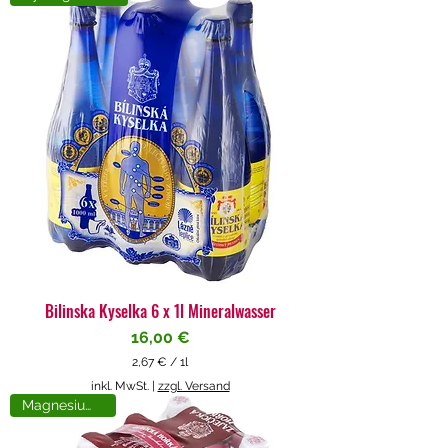
4
€
p
r
o
1
L
i
t
e
r
Bilinska Kyselka 6 x 1l Mineralwasser
Preis
16,00 €
2,67 €
/
1l
2
inkl. MwSt.
|
zzgl. Versand
,
Magnesiumreich
6
7