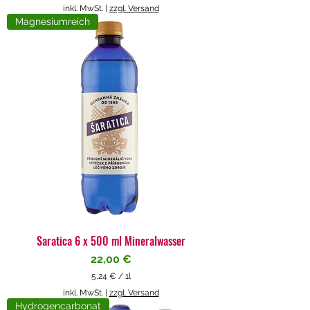
5
inkl. MwSt.
|
zzgl. Versand
,
Magnesiumreich
7
1
€
p
r
o
1
L
i
t
e
r
Saratica 6 x 500 ml Mineralwasser
Preis
22,00 €
5,24 €
/
1l
5
inkl. MwSt.
|
zzgl. Versand
,
Hydrogencarbonat
2