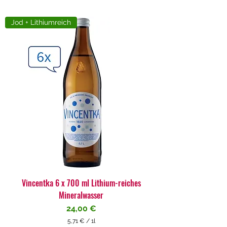
Jod + Lithiumreich
Vincentka 6 x 700 ml Lithium-reiches
Mineralwasser
Preis
24,00 €
5,71 €
/
1l