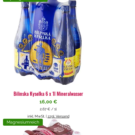
4
€
p
r
o
1
L
i
t
e
r
Bilinska Kyselka 6 x 1l Mineralwasser
Preis
16,00 €
2,67 €
/
1l
2
inkl. MwSt.
|
zzgl. Versand
,
Magnesiumreich
6
7