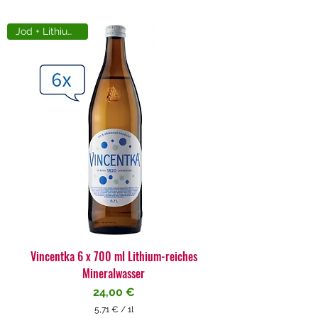
Jod + Lithiumreich
Vincentka 6 x 700 ml Lithium-reiches
Mineralwasser
Preis
24,00 €
5,71 €
/
1l