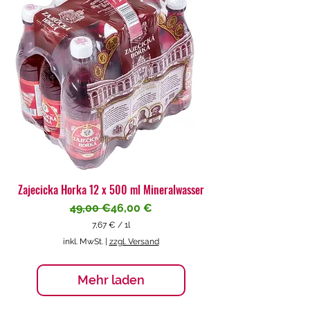
€
p
r
o
1
L
i
t
e
r
Zajecicka Horka 12 x 500 ml Mineralwasser
Standardpreis
Sale-Preis
49,00 €
46,00 €
7,67 €
/
1l
7
inkl. MwSt.
|
zzgl. Versand
,
6
7
Mehr laden
€
p