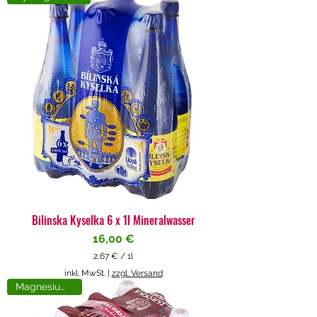
4
€
p
r
o
1
L
i
t
e
r
Bilinska Kyselka 6 x 1l Mineralwasser
Preis
16,00 €
2,67 €
/
1l
2
inkl. MwSt.
|
zzgl. Versand
,
Magnesiumreich
6
7