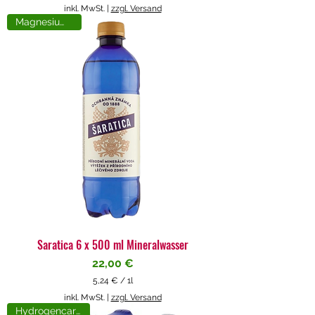
5
inkl. MwSt.
|
zzgl. Versand
,
Magnesiumreich
7
1
€
p
r
o
1
L
i
t
e
r
Saratica 6 x 500 ml Mineralwasser
Preis
22,00 €
5,24 €
/
1l
5
inkl. MwSt.
|
zzgl. Versand
,
Hydrogencarbonat
2