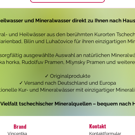
1
1
L
L
i
i
t
t
eilwasser und Mineralwasser direkt zu Ihnen nach Hau
e
e
r
r
eral- und Heilwässer aus den berühmten Kurorten Tschechi
rienbad, Bilin und Luhačovice für ihren einzigartigen Mi
 sorgfältig ausgewählte Auswahl an natürlichen Mineralwä
icka horka, Rudolfuv Pramen, Mlynsky Pramen und weiteren
✓ Originalprodukte
✓ Versand nach Deutschland und Europa
tionelle Kur- und Mineralwässer mit einzigartiger Mineral
e Vielfalt tschechischer Mineralquellen – bequem nach H
Kontakt
Brand
Vincentka
Kontaktformular