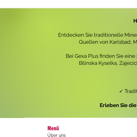
r
o
1
L
H
i
t
e
Entdecken Sie traditionelle Min
r
Quellen von Karlsbad, Ma
Bei Gexa Plus finden Sie eine
Bilinska Kyselka, Zajec
✓ Tradi
Erleben Sie di
Menü
Über uns