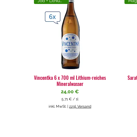
Jod + Lithiumreich
Vincentka 6 x 700 ml Lithium-reiches
Sara
Mineralwasser
Preis
24,00 €
5,71 €
/
1l
5
inkl. MwSt.
|
zzgl. Versand
,
7
1
€
p