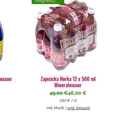
Magnesiumreich
lwasser
Zajecicka Horka 12 x 500 ml
Mineralwasser
Standardpreis
Sale-Preis
49,00 €
46,00 €
7,67 €
/
1l
7
inkl. MwSt.
|
zzgl. Versand
,
6
7
€
p