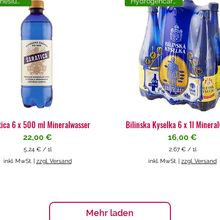
Magnesiumreich
Hydrogencarbonat
tica 6 x 500 ml Mineralwasser
Bilinska Kyselka 6 x 1l Minera
Preis
Preis
22,00 €
16,00 €
5,24 €
/
1l
2,67 €
/
1l
5
2
inkl. MwSt.
|
zzgl. Versand
inkl. MwSt.
|
zzgl. Versand
,
,
2
6
4
7
€
€
p
p
Mehr laden
r
r
o
o