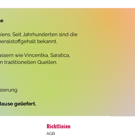
r
o
1
L
se
i
t
e
ens. Seit Jahrhunderten sind die
r
neralstoffgehalt bekannt.
ssern wie Vincentka, Saratica,
 traditionellen Quellen.
isierung
ause geliefert.
Richtlinien
AGB