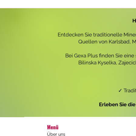
r
o
1
L
H
i
t
e
Entdecken Sie traditionelle Min
r
Quellen von Karlsbad, Ma
Bei Gexa Plus finden Sie eine
Bilinska Kyselka, Zajec
✓ Tradi
Erleben Sie di
Menü
Über uns