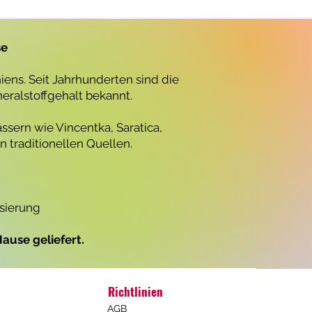
r
o
1
L
se
i
t
e
ens. Seit Jahrhunderten sind die
r
neralstoffgehalt bekannt.
ssern wie Vincentka, Saratica,
 traditionellen Quellen.
isierung
ause geliefert.
Richtlinien
AGB