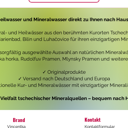
1
1
L
L
i
i
t
t
eilwasser und Mineralwasser direkt zu Ihnen nach Hau
e
e
r
r
eral- und Heilwässer aus den berühmten Kurorten Tschechi
rienbad, Bilin und Luhačovice für ihren einzigartigen Mi
 sorgfältig ausgewählte Auswahl an natürlichen Mineralwä
icka horka, Rudolfuv Pramen, Mlynsky Pramen und weiteren
✓ Originalprodukte
✓ Versand nach Deutschland und Europa
tionelle Kur- und Mineralwässer mit einzigartiger Mineral
e Vielfalt tschechischer Mineralquellen – bequem nach H
Kontakt
Brand
Vincentka
Kontaktformular