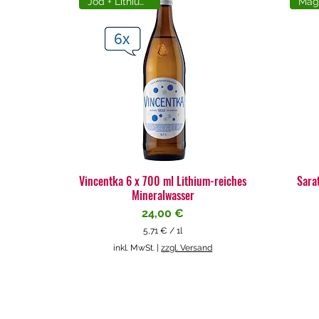
Jod + Lithiumreich
Vincentka 6 x 700 ml Lithium-reiches
Sara
Mineralwasser
Preis
24,00 €
5,71 €
/
1l
5
inkl. MwSt.
|
zzgl. Versand
,
7
1
€
p