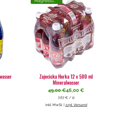
Magnesiumreich
lwasser
Zajecicka Horka 12 x 500 ml
Mineralwasser
Standardpreis
Sale-Preis
49,00 €
46,00 €
7,67 €
/
1l
7
inkl. MwSt.
|
zzgl. Versand
,
6
7
€
p