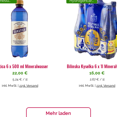
Magnesiumreich
Hydrogencarbonat
tica 6 x 500 ml Mineralwasser
Bilinska Kyselka 6 x 1l Minera
Preis
Preis
22,00 €
16,00 €
5,24 €
/
1l
2,67 €
/
1l
5
2
inkl. MwSt.
|
zzgl. Versand
inkl. MwSt.
|
zzgl. Versand
,
,
2
6
4
7
€
€
p
p
Mehr laden
r
r
o
o