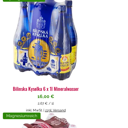
4
€
p
r
o
1
L
i
t
e
r
Bilinska Kyselka 6 x 1l Mineralwasser
Preis
16,00 €
2,67 €
/
1l
2
inkl. MwSt.
|
zzgl. Versand
,
Magnesiumreich
6
7