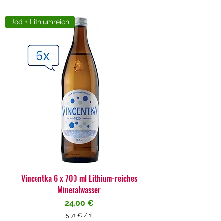
Jod + Lithiumreich
Vincentka 6 x 700 ml Lithium-reiches
Mineralwasser
Preis
24,00 €
5,71 €
/
1l