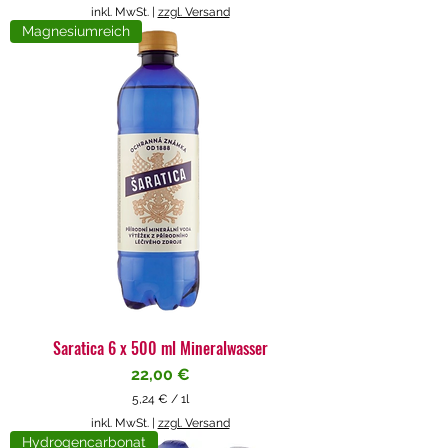
5
inkl. MwSt.
|
zzgl. Versand
,
Magnesiumreich
7
1
€
p
r
o
1
L
i
t
e
r
Saratica 6 x 500 ml Mineralwasser
Preis
22,00 €
5,24 €
/
1l
5
inkl. MwSt.
|
zzgl. Versand
,
Hydrogencarbonat
2